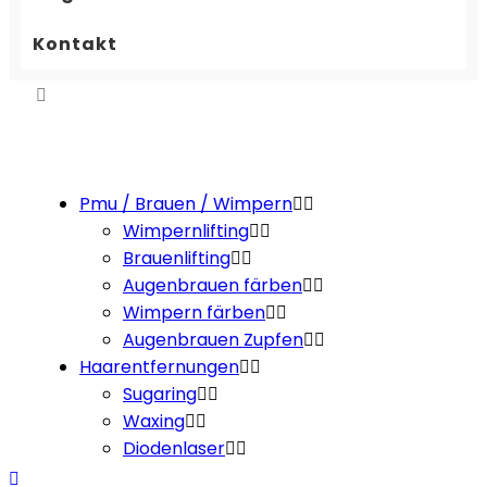
Kontakt
Pmu / Brauen / Wimpern
Wimpernlifting
Brauenlifting
Augenbrauen färben
Wimpern färben
Augenbrauen Zupfen
Haarentfernungen
Sugaring
Waxing
Diodenlaser