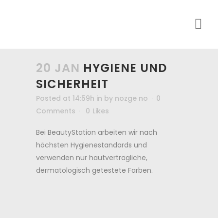
20 JAN
HYGIENE UND
SICHERHEIT
Posted at 14:59h
in
by
nozge no
0
Comments
0
Likes
Bei BeautyStation arbeiten wir nach
höchsten Hygienestandards und
verwenden nur hautverträgliche,
dermatologisch getestete Farben.