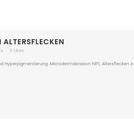
 ALTERSFLECKEN
ts
0
Likes
d Hyperpigmentierung. Microdermabrasion hilft, Altersflecken z