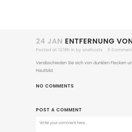
24 JAN
ENTFERNUNG VON
Posted at 12:18h
in
by
onehosts
0 Commen
Verabschieden Sie sich von dunklen Flecken un
Hautbild.
NO COMMENTS
POST A COMMENT